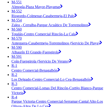
M-551
Almogía-Plaza Mayor-Playamar
M-552
Riogordo-Colmenar-Casabermeja-El Palo
M-554
Zalea - Cerralba-Parque Acuático De Torremolinos
M-560
Totalán-Centro Comercial Rincón-La Cala
M-570
Antequera-Casabermeja-Torremolinos (Servicio De Playa)
M-590
Alhaurín El Grande-Fuengirola
M-591
Coín-Fuengirola (Servicio De Verano)
R-1
Centro Comercial-Benagalbón
R-2
Los Delgado-Centro Comercial-Lo Cea-Benagalbón
R-3
Centro Comercial-Lomas Del Rincón-Cortijo Blanco-Parque
Victoria
R-4
Parque Victoria-Centro Comercial-Serramar-Cantal Alto-Los
Olivos-Altos De Lo Cea