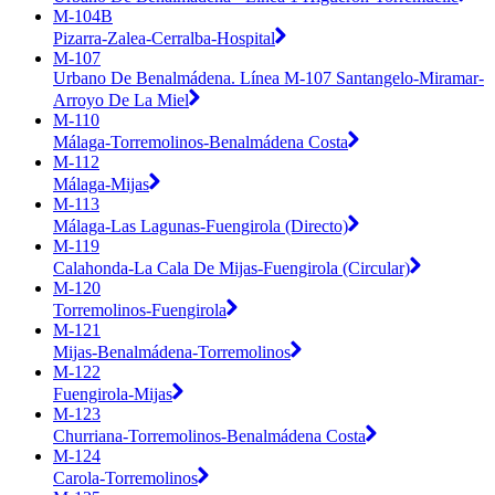
M-104B
Pizarra-Zalea-Cerralba-Hospital
M-107
Urbano De Benalmádena. Línea M-107 Santangelo-Miramar-
Arroyo De La Miel
M-110
Málaga-Torremolinos-Benalmádena Costa
M-112
Málaga-Mijas
M-113
Málaga-Las Lagunas-Fuengirola (Directo)
M-119
Calahonda-La Cala De Mijas-Fuengirola (Circular)
M-120
Torremolinos-Fuengirola
M-121
Mijas-Benalmádena-Torremolinos
M-122
Fuengirola-Mijas
M-123
Churriana-Torremolinos-Benalmádena Costa
M-124
Carola-Torremolinos