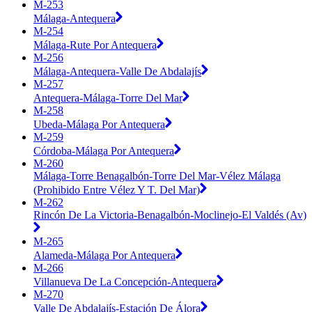
M-253
Málaga-Antequera
M-254
Málaga-Rute Por Antequera
M-256
Málaga-Antequera-Valle De Abdalajís
M-257
Antequera-Málaga-Torre Del Mar
M-258
Ubeda-Málaga Por Antequera
M-259
Córdoba-Málaga Por Antequera
M-260
Málaga-Torre Benagalbón-Torre Del Mar-Vélez Málaga
(Prohibido Entre Vélez Y T. Del Mar)
M-262
Rincón De La Victoria-Benagalbón-Moclinejo-El Valdés (Av)
M-265
Alameda-Málaga Por Antequera
M-266
Villanueva De La Concepción-Antequera
M-270
Valle De Abdalajís-Estación De Álora