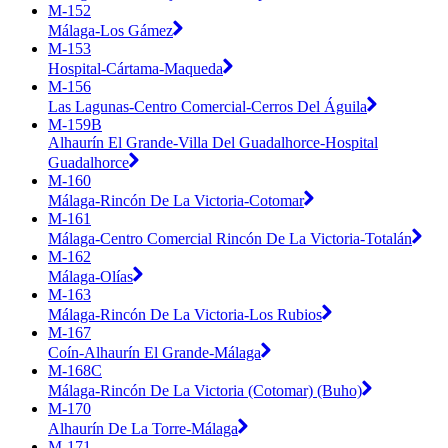
M-152
Málaga-Los Gámez
M-153
Hospital-Cártama-Maqueda
M-156
Las Lagunas-Centro Comercial-Cerros Del Águila
M-159B
Alhaurín El Grande-Villa Del Guadalhorce-Hospital
Guadalhorce
M-160
Málaga-Rincón De La Victoria-Cotomar
M-161
Málaga-Centro Comercial Rincón De La Victoria-Totalán
M-162
Málaga-Olías
M-163
Málaga-Rincón De La Victoria-Los Rubios
M-167
Coín-Alhaurín El Grande-Málaga
M-168C
Málaga-Rincón De La Victoria (Cotomar) (Buho)
M-170
Alhaurín De La Torre-Málaga
M-171