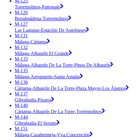
M-125
Torremolinos-Patronato
M-126
Benalmádena-Torremolinos
M-127
Las Lagunas-Estación De Autobuses
M-131
Málaga-Cártama
M-132
Málaga-Alhaurín El Grande
M-133
Málaga-Alhaurín De La Torre-Pinos De Alhaurín
M-135
Málaga-Aeropuerto-Santa Amalia
M-136
Cártama-Alhaurín De La Torre-Plaza Mayor-Los Álamos
M-137
Gibralgalia-Pizarra
M-140
Cártama-Alhaurín De La Torre-Torremolinos
M-144
Gibralgalia-El Sexmo
M-151
Málaga-Casabermeja-Vva.Concepción