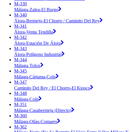
M-330
Málaga-Zalea-El Burgo
M-340
Álora-Bermejo-El Chorro / Caminito Del Rey
M-341
Álora-Venta Tendilla
M-342
Álora-Estación De Álora
M-343
Álora-Polígono Industrial
M-344
Málaga-Tolox
M-345
Málaga-Cártama-Coín
M-347
Caminito Del Rey / El Chorro-El Kiosco
M-348
Málaga-Coín
M-351
Málaga-Casabermeja (Directo)
M-360
Málaga-Olías-Comares
M-362