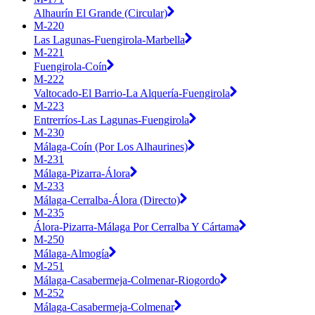
Alhaurín El Grande (Circular)
M-220
Las Lagunas-Fuengirola-Marbella
M-221
Fuengirola-Coín
M-222
Valtocado-El Barrio-La Alquería-Fuengirola
M-223
Entrerríos-Las Lagunas-Fuengirola
M-230
Málaga-Coín (Por Los Alhaurines)
M-231
Málaga-Pizarra-Álora
M-233
Málaga-Cerralba-Álora (Directo)
M-235
Álora-Pizarra-Málaga Por Cerralba Y Cártama
M-250
Málaga-Almogía
M-251
Málaga-Casabermeja-Colmenar-Riogordo
M-252
Málaga-Casabermeja-Colmenar