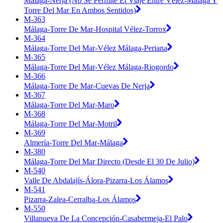
Málaga-Nerja (No Se Permite El Viaje Entre Vélez-Málaga Y
Torre Del Mar En Ambos Sentidos)
M-363
Málaga-Torre De Mar-Hospital Vélez-Torrox
M-364
Málaga-Torre Del Mar-Vélez Málaga-Periana
M-365
Málaga-Torre Del Mar-Vélez Málaga-Riogordo
M-366
Málaga-Torre De Mar-Cuevas De Nerja
M-367
Málaga-Torre Del Mar-Maro
M-368
Málaga-Torre Del Mar-Motril
M-369
Almería-Torre Del Mar-Málaga
M-380
Málaga-Torre Del Mar Directo (Desde El 30 De Julio)
M-540
Valle De Abdalajís-Álora-Pizarra-Los Álamos
M-541
Pizarra-Zalea-Cerralba-Los Álamos
M-550
Villanueva De La Concepción-Casabermeja-El Palo