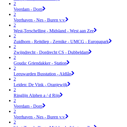
2
Veerdam - Dorp
2
Veerhaven - Nes - Buren v.v.
2
West-Terschelling - Midsland - West aan Zee
2
Zuidhorn - Reitdiep - Zernike - UMCG - Europapark
2
Zwijndrecht - Dordrecht CS - Dubbeldam
2
Gouda: Griendakker - Station
2
Leeuwarden Busstation - Aldlân
2
Leiden: De Vink - Oranjewijk
2
Ringlijn Alphen a / d Rijn
2
Veerdam - Dorp
2
Veerhaven - Nes - Buren v.v.
2