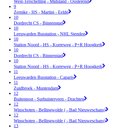
West-Terschelling - Midsland - Oosterend
9
Zernike - HS - Martini - Eelde
10
Dordrecht CS - Binnenstad
10
Leeuwarden Busstation - NHL Stenden
10
Station Noord - HS - Korreweg - P+R Hoogkerk
10
Dordrecht CS - Binnenstad
10
Station Noord - HS - Korreweg - P+R Hoogkerk
11
Leeuwarden Busstation - Caparis
11
Zuidbroek - Muntendam
12
Buitenpost - Surhuisterveen - Drachten
12
Winschoten - Bellingwolde ( - Bad Nieuweschans)
12
Winschoten - Bellingwolde ( - Bad Nieuweschans)
13