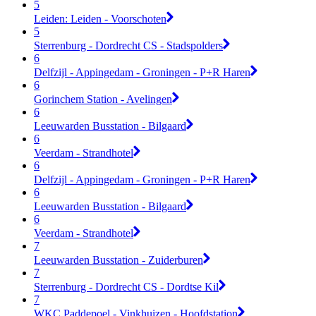
5
Leiden: Leiden - Voorschoten
5
Sterrenburg - Dordrecht CS - Stadspolders
6
Delfzijl - Appingedam - Groningen - P+R Haren
6
Gorinchem Station - Avelingen
6
Leeuwarden Busstation - Bilgaard
6
Veerdam - Strandhotel
6
Delfzijl - Appingedam - Groningen - P+R Haren
6
Leeuwarden Busstation - Bilgaard
6
Veerdam - Strandhotel
7
Leeuwarden Busstation - Zuiderburen
7
Sterrenburg - Dordrecht CS - Dordtse Kil
7
WKC Paddepoel - Vinkhuizen - Hoofdstation