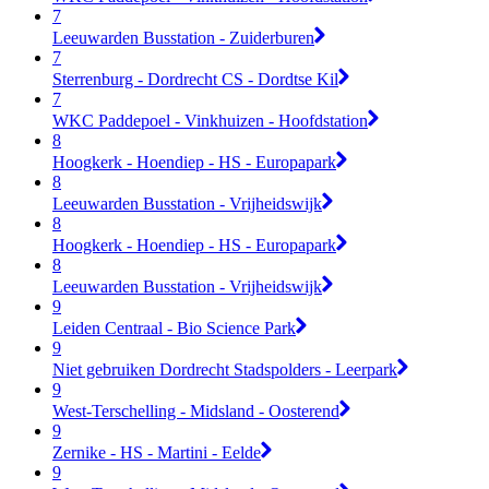
7
Leeuwarden Busstation - Zuiderburen
7
Sterrenburg - Dordrecht CS - Dordtse Kil
7
WKC Paddepoel - Vinkhuizen - Hoofdstation
8
Hoogkerk - Hoendiep - HS - Europapark
8
Leeuwarden Busstation - Vrijheidswijk
8
Hoogkerk - Hoendiep - HS - Europapark
8
Leeuwarden Busstation - Vrijheidswijk
9
Leiden Centraal - Bio Science Park
9
Niet gebruiken Dordrecht Stadspolders - Leerpark
9
West-Terschelling - Midsland - Oosterend
9
Zernike - HS - Martini - Eelde
9