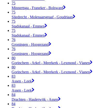
75
Minnertsga - Franeker - Bolsward
75
Sliedrecht - Molenaarsgraaf - Goudriaan
75
Stadskanaal - Emmen
75
Stadskanaal - Emmen
76
Groningen - Hoogezand
76
Groningen - Hoogezand
80
Gorinchem - Arkel - Meerkerk - Lexmond - Vianen
80
Gorinchem - Arkel - Meerkerk - Lexmond - Vianen
83
Assen - Leek
83
Assen - Leek
84
Drachten - Haulerwijk - Assen
84