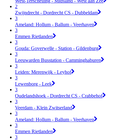
West-Terschelling - Midsland - West aan Zee
2
Zwijndrecht - Dordrecht CS - Dubbeldam
3
Ameland: Hollum - Ballum - Veerhaven
3
Emmen Rietlanden
3
Gouda: Goverwelle - Station - Gildenburg
3
Leeuwarden Busstation - Camminghaburen
3
Leiden: Merenwijk - Leyhof
3
Lewenborg - Leek
3
Oudelandshoek - Dordrecht CS - Crabbehof
3
Veerdam - Klein Zwitserland
3
Ameland: Hollum - Ballum - Veerhaven
3
Emmen Rietlanden
3