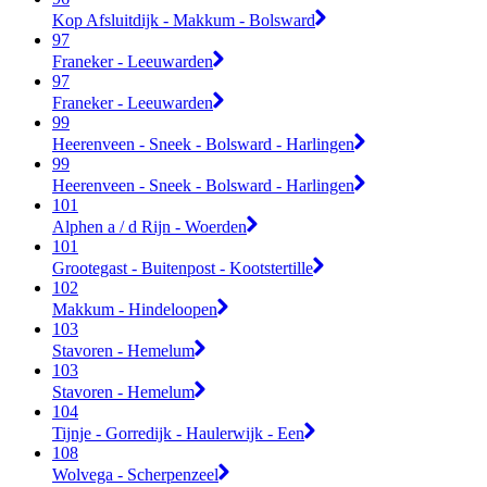
Kop Afsluitdijk - Makkum - Bolsward
97
Franeker - Leeuwarden
97
Franeker - Leeuwarden
99
Heerenveen - Sneek - Bolsward - Harlingen
99
Heerenveen - Sneek - Bolsward - Harlingen
101
Alphen a / d Rijn - Woerden
101
Grootegast - Buitenpost - Kootstertille
102
Makkum - Hindeloopen
103
Stavoren - Hemelum
103
Stavoren - Hemelum
104
Tijnje - Gorredijk - Haulerwijk - Een
108
Wolvega - Scherpenzeel