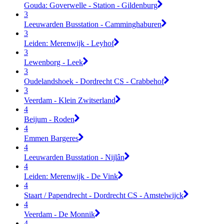
Gouda: Goverwelle - Station - Gildenburg
3
Leeuwarden Busstation - Camminghaburen
3
Leiden: Merenwijk - Leyhof
3
Lewenborg - Leek
3
Oudelandshoek - Dordrecht CS - Crabbehof
3
Veerdam - Klein Zwitserland
4
Beijum - Roden
4
Emmen Bargeres
4
Leeuwarden Busstation - Nijlân
4
Leiden: Merenwijk - De Vink
4
Staart / Papendrecht - Dordrecht CS - Amstelwijck
4
Veerdam - De Monnik
4