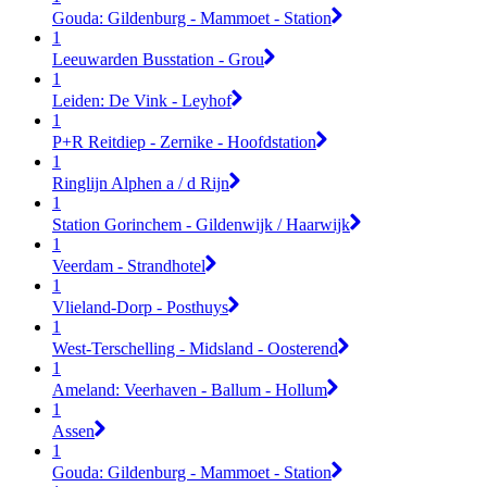
Gouda: Gildenburg - Mammoet - Station
1
Leeuwarden Busstation - Grou
1
Leiden: De Vink - Leyhof
1
P+R Reitdiep - Zernike - Hoofdstation
1
Ringlijn Alphen a / d Rijn
1
Station Gorinchem - Gildenwijk / Haarwijk
1
Veerdam - Strandhotel
1
Vlieland-Dorp - Posthuys
1
West-Terschelling - Midsland - Oosterend
1
Ameland: Veerhaven - Ballum - Hollum
1
Assen
1
Gouda: Gildenburg - Mammoet - Station