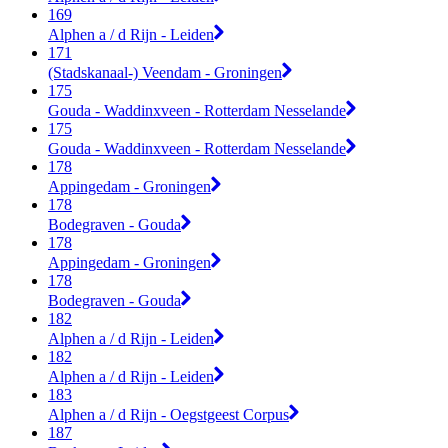
169
Alphen a / d Rijn - Leiden
171
(Stadskanaal-) Veendam - Groningen
175
Gouda - Waddinxveen - Rotterdam Nesselande
175
Gouda - Waddinxveen - Rotterdam Nesselande
178
Appingedam - Groningen
178
Bodegraven - Gouda
178
Appingedam - Groningen
178
Bodegraven - Gouda
182
Alphen a / d Rijn - Leiden
182
Alphen a / d Rijn - Leiden
183
Alphen a / d Rijn - Oegstgeest Corpus
187