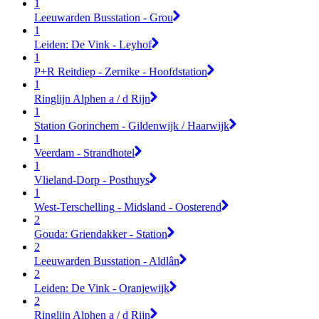
1
Leeuwarden Busstation - Grou
1
Leiden: De Vink - Leyhof
1
P+R Reitdiep - Zernike - Hoofdstation
1
Ringlijn Alphen a / d Rijn
1
Station Gorinchem - Gildenwijk / Haarwijk
1
Veerdam - Strandhotel
1
Vlieland-Dorp - Posthuys
1
West-Terschelling - Midsland - Oosterend
2
Gouda: Griendakker - Station
2
Leeuwarden Busstation - Aldlân
2
Leiden: De Vink - Oranjewijk
2
Ringlijn Alphen a / d Rijn