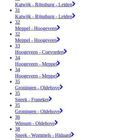
Katwijk - Rijnsburg - Leiden
31
Katwijk - Rijnsburg - Leiden
32
Meppel - Hoogeveen
32
Meppel - Hoogeveen
33
Hoogeveen - Coevorden
34
Hoogeveen - Meppel
34
Hoogeveen - Meppel
35
Groningen - Oldehove
35
Sneek - Franeker
35
Groningen - Oldehove
36
Winsum - Oldehove
38
Sneek - Wommels - Hidaard