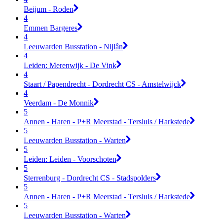
Beijum - Roden
4
Emmen Bargeres
4
Leeuwarden Busstation - Nijlân
4
Leiden: Merenwijk - De Vink
4
Staart / Papendrecht - Dordrecht CS - Amstelwijck
4
Veerdam - De Monnik
5
Annen - Haren - P+R Meerstad - Tersluis / Harkstede
5
Leeuwarden Busstation - Warten
5
Leiden: Leiden - Voorschoten
5
Sterrenburg - Dordrecht CS - Stadspolders
5
Annen - Haren - P+R Meerstad - Tersluis / Harkstede
5
Leeuwarden Busstation - Warten