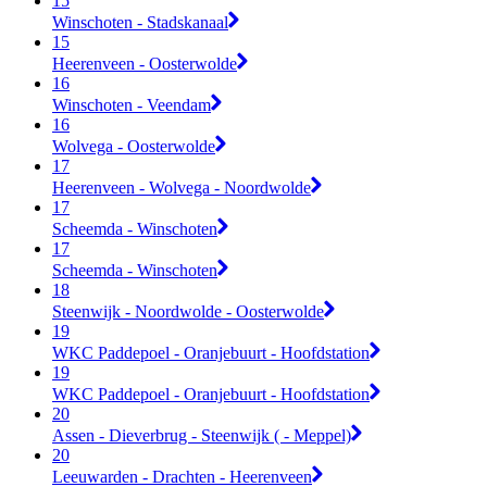
15
Winschoten - Stadskanaal
15
Heerenveen - Oosterwolde
16
Winschoten - Veendam
16
Wolvega - Oosterwolde
17
Heerenveen - Wolvega - Noordwolde
17
Scheemda - Winschoten
17
Scheemda - Winschoten
18
Steenwijk - Noordwolde - Oosterwolde
19
WKC Paddepoel - Oranjebuurt - Hoofdstation
19
WKC Paddepoel - Oranjebuurt - Hoofdstation
20
Assen - Dieverbrug - Steenwijk ( - Meppel)
20
Leeuwarden - Drachten - Heerenveen