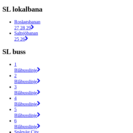
SL lokalbana
Roslagsbanan
27 28 29
Saltsjöbanan
25 26
SL buss
1
Blåbusslinje
2
Blåbusslinje
3
Blåbusslinje
4
Blåbusslinje
5
Blåbusslinje
6
Blåbusslinje
Spårväg City