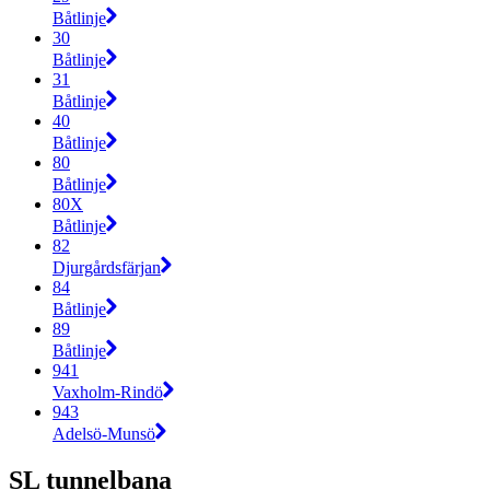
Båtlinje
30
Båtlinje
31
Båtlinje
40
Båtlinje
80
Båtlinje
80X
Båtlinje
82
Djurgårdsfärjan
84
Båtlinje
89
Båtlinje
941
Vaxholm-Rindö
943
Adelsö-Munsö
SL tunnelbana