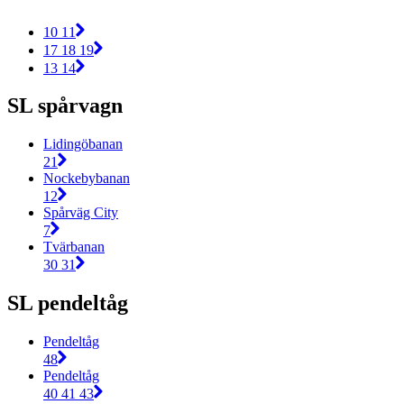
10 11
17 18 19
13 14
SL spårvagn
Lidingöbanan
21
Nockebybanan
12
Spårväg City
7
Tvärbanan
30 31
SL pendeltåg
Pendeltåg
48
Pendeltåg
40 41 43