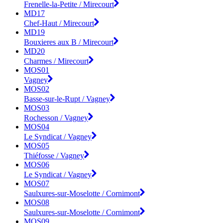
Frenelle-la-Petite / Mirecourt
MD17
Chef-Haut / Mirecourt
MD19
Bouxieres aux B / Mirecourt
MD20
Charmes / Mirecourt
MOS01
Vagney
MOS02
Basse-sur-le-Rupt / Vagney
MOS03
Rochesson / Vagney
MOS04
Le Syndicat / Vagney
MOS05
Thiéfosse / Vagney
MOS06
Le Syndicat / Vagney
MOS07
Saulxures-sur-Moselotte / Cornimont
MOS08
Saulxures-sur-Moselotte / Cornimont
MOS09