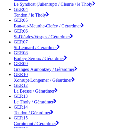
Le Syndicat (Julienrupt) / Cleurie / le Tholy
GER04
Tendon / le Tholy
GER05
Ban-sur-Meurthe-Clefcy / Gérardmer
GER06
St-Dié-des-Vosges / Gérardmer
GER07
St-Leonard / Gérardmer
GER08
Barbey-Seroux / Gérardmer
GER09
Granges-Aumontzey / Gérardmer
GER10
Xonrupt-Longemer / Gérardmer
GER12
La Bresse / Gérardmer
GER13
Le Tholy / Gérardmer
GER14
Tendon / Gérardmer
GER15
Cornimont / Gérardmer