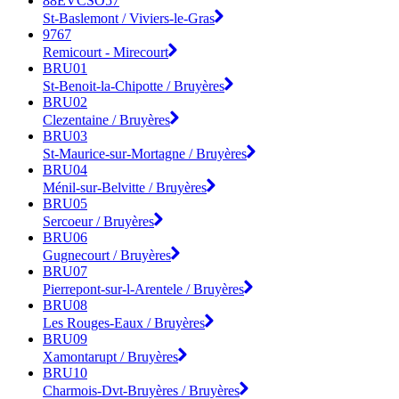
88EVCSO57
St-Baslemont / Viviers-le-Gras
9767
Remicourt - Mirecourt
BRU01
St-Benoit-la-Chipotte / Bruyères
BRU02
Clezentaine / Bruyères
BRU03
St-Maurice-sur-Mortagne / Bruyères
BRU04
Ménil-sur-Belvitte / Bruyères
BRU05
Sercoeur / Bruyères
BRU06
Gugnecourt / Bruyères
BRU07
Pierrepont-sur-l-Arentele / Bruyères
BRU08
Les Rouges-Eaux / Bruyères
BRU09
Xamontarupt / Bruyères
BRU10
Charmois-Dvt-Bruyères / Bruyères