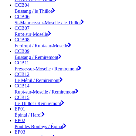
CCB04
Bussang / le Thillot
CCB06
St-Maurice-sur-Moselle / le Thillot
CCB07
Rupt-sur-Moselle
CCB08
Ferdrupt / Rupt-sur-Moselle
CCB09
Bussang / Remiremont
CCB11
Fresse-sur-Moselle / Remiremont
CCB12
Le Ménil / Remiremont
CCB14
Rupt-sur-Moselle / Remiremont
CCB15
Le Thillot / Remiremont
EP01
Épinal / Harol
EP02
Pont les Bonfays / Épinal
EP03