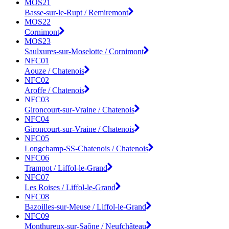
MOS21
Basse-sur-le-Rupt / Remiremont
MOS22
Cornimont
MOS23
Saulxures-sur-Moselotte / Cornimont
NFC01
Aouze / Chatenois
NFC02
Aroffe / Chatenois
NFC03
Gironcourt-sur-Vraine / Chatenois
NFC04
Gironcourt-sur-Vraine / Chatenois
NFC05
Longchamp-SS-Chatenois / Chatenois
NFC06
Trampot / Liffol-le-Grand
NFC07
Les Roises / Liffol-le-Grand
NFC08
Bazoilles-sur-Meuse / Liffol-le-Grand
NFC09
Monthureux-sur-Saône / Neufchâteau