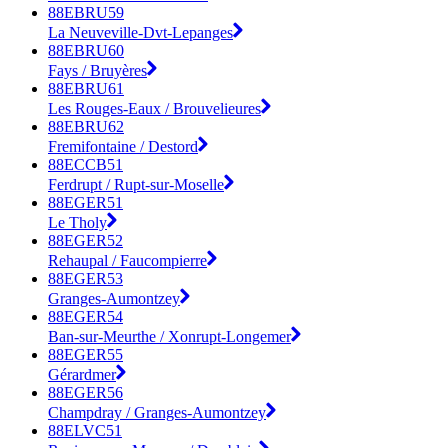
88EBRU59
La Neuveville-Dvt-Lepanges
88EBRU60
Fays / Bruyères
88EBRU61
Les Rouges-Eaux / Brouvelieures
88EBRU62
Fremifontaine / Destord
88ECCB51
Ferdrupt / Rupt-sur-Moselle
88EGER51
Le Tholy
88EGER52
Rehaupal / Faucompierre
88EGER53
Granges-Aumontzey
88EGER54
Ban-sur-Meurthe / Xonrupt-Longemer
88EGER55
Gérardmer
88EGER56
Champdray / Granges-Aumontzey
88ELVC51