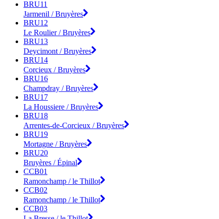
BRU11
Jarmenil / Bruyères
BRU12
Le Roulier / Bruyères
BRU13
Deycimont / Bruyères
BRU14
Corcieux / Bruyères
BRU16
Champdray / Bruyères
BRU17
La Houssiere / Bruyères
BRU18
Arrentes-de-Corcieux / Bruyères
BRU19
Mortagne / Bruyères
BRU20
Bruyères / Épinal
CCB01
Ramonchamp / le Thillot
CCB02
Ramonchamp / le Thillot
CCB03
La Bresse / le Thillot