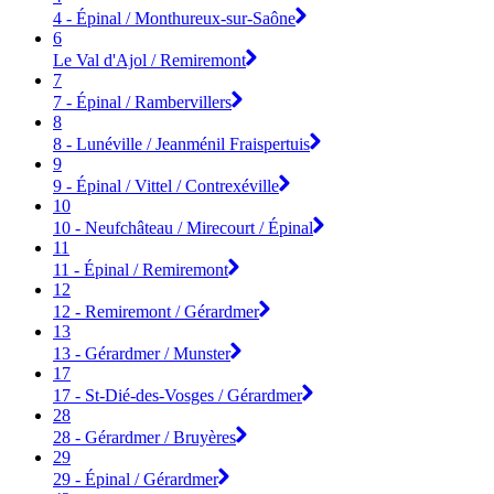
4 - Épinal / Monthureux-sur-Saône
6
Le Val d'Ajol / Remiremont
7
7 - Épinal / Rambervillers
8
8 - Lunéville / Jeanménil Fraispertuis
9
9 - Épinal / Vittel / Contrexéville
10
10 - Neufchâteau / Mirecourt / Épinal
11
11 - Épinal / Remiremont
12
12 - Remiremont / Gérardmer
13
13 - Gérardmer / Munster
17
17 - St-Dié-des-Vosges / Gérardmer
28
28 - Gérardmer / Bruyères
29
29 - Épinal / Gérardmer