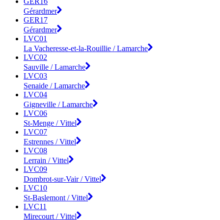
GER16
Gérardmer
GER17
Gérardmer
LVC01
La Vacheresse-et-la-Rouillie / Lamarche
LVC02
Sauville / Lamarche
LVC03
Senaide / Lamarche
LVC04
Gigneville / Lamarche
LVC06
St-Menge / Vittel
LVC07
Estrennes / Vittel
LVC08
Lerrain / Vittel
LVC09
Dombrot-sur-Vair / Vittel
LVC10
St-Baslemont / Vittel
LVC11
Mirecourt / Vittel