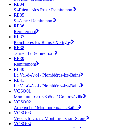
RE34
St-Etienne-les Rmt / Remiremont
RE35
St-Amé / Remiremont
RE36
Remiremont
RE37
Plombières-les-Bains / Xertigny
RE38
Jarmenil / Remiremont
RE39
Remiremont
RE40
Le Val-d-Ajol / Plombières-les-Bains
RE41
Le Val-d-Ajol / Plombières-les-Bains
VCSO01
Monthureux-sur-Saône / Contrexéville
VCSO02
Ameuvelle / Monthureux-sur-Saône
VCSO03
Viviers-le-Gras / Monthureux-sur-Saône
VCSO04