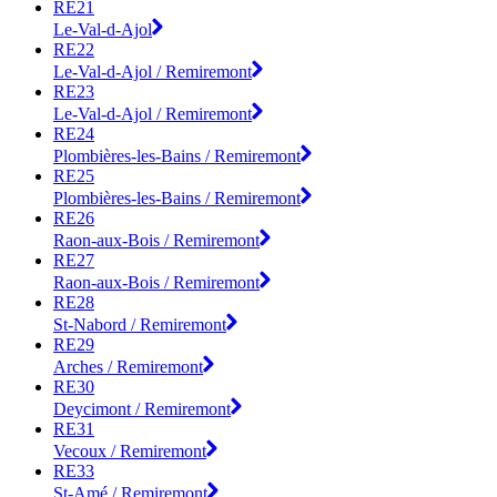
RE21
Le-Val-d-Ajol
RE22
Le-Val-d-Ajol / Remiremont
RE23
Le-Val-d-Ajol / Remiremont
RE24
Plombières-les-Bains / Remiremont
RE25
Plombières-les-Bains / Remiremont
RE26
Raon-aux-Bois / Remiremont
RE27
Raon-aux-Bois / Remiremont
RE28
St-Nabord / Remiremont
RE29
Arches / Remiremont
RE30
Deycimont / Remiremont
RE31
Vecoux / Remiremont
RE33
St-Amé / Remiremont