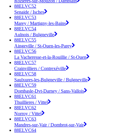
Rozieres-sur-Mouzon / Damblain
88ELVC52
Senaide / Isches
88ELVC53
Marey / Martigny-les-Bains
88ELVC54
Aulnois / Bulgneville
88ELVC55
Aingeville / St-Ouen-les-Parey
88ELVC56
La Vacheresse-et-la-Rouillie / St-Ouen
88ELVC57
Crainvilliers / Contrexéville
88ELVC58
Saulxures-les-Bulgneville / Bulgneville
88ELVC59
Dombasle-Dvt-Darney / Sans-Vallois
88ELVC61
Thuillieres / Vittel
88ELVC62
Norroy / Vittel
88ELVC63
Mandres-sur-Vair / Dombrot-sur-Vair
88ELVC64