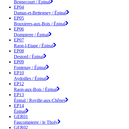
Begnecourt / Épinal
EP04
Damas-et-Bettegney / Épinal
EP05
Bouxieres-aux-Bois / Épinal
EP06
Dompierre / Épinal
EP07
Raon-l-Etape / Épinal
EP08
Destord / Épinal
EP09
Fontenay / Épinal
EP10
Aydoilles / Épinal
EP12
Raon-aux-Bois / Épinal
EP13
Épinal / Roville-aux-Chênes
EP14
Épinal
GER01
Faucompierre / le Tholy
GER02