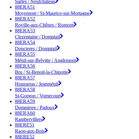
Sartes / Neufchâteau
88ERA51
Moyemont / St-Maurice-sur-Mortagne
88ERA52
Roville-aux-Chênes / Romont
88ERA53
Clezentaine / Domptail
88ERA54
Doncieres / Domptail
88ERA55
Ménil-sur-Belvitte / Anglemont
88ERA56
Bru / St-Benoit-la-Chipotte
88ERA57
Housseras / Jeanménil
88ERA58
St-Gorgon / Vomecourt
88ERA59
Dompierre / Padoux
88ERA60
Rambervillers
88ERE51
Raon-aux-Bois
88ERE52