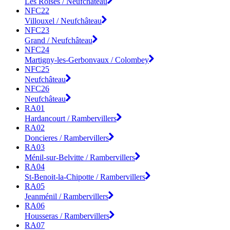
Les Roises / Neufchâteau
NFC22
Villouxel / Neufchâteau
NFC23
Grand / Neufchâteau
NFC24
Martigny-les-Gerbonvaux / Colombey
NFC25
Neufchâteau
NFC26
Neufchâteau
RA01
Hardancourt / Rambervillers
RA02
Doncieres / Rambervillers
RA03
Ménil-sur-Belvitte / Rambervillers
RA04
St-Benoit-la-Chipotte / Rambervillers
RA05
Jeanménil / Rambervillers
RA06
Housseras / Rambervillers
RA07