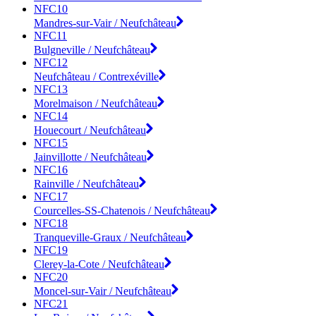
NFC10
Mandres-sur-Vair / Neufchâteau
NFC11
Bulgneville / Neufchâteau
NFC12
Neufchâteau / Contrexéville
NFC13
Morelmaison / Neufchâteau
NFC14
Houecourt / Neufchâteau
NFC15
Jainvillotte / Neufchâteau
NFC16
Rainville / Neufchâteau
NFC17
Courcelles-SS-Chatenois / Neufchâteau
NFC18
Tranqueville-Graux / Neufchâteau
NFC19
Clerey-la-Cote / Neufchâteau
NFC20
Moncel-sur-Vair / Neufchâteau
NFC21