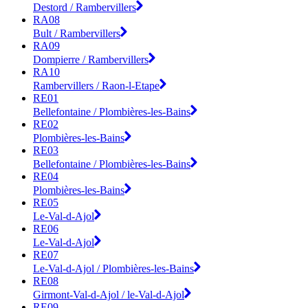
Destord / Rambervillers
RA08
Bult / Rambervillers
RA09
Dompierre / Rambervillers
RA10
Rambervillers / Raon-l-Etape
RE01
Bellefontaine / Plombières-les-Bains
RE02
Plombières-les-Bains
RE03
Bellefontaine / Plombières-les-Bains
RE04
Plombières-les-Bains
RE05
Le-Val-d-Ajol
RE06
Le-Val-d-Ajol
RE07
Le-Val-d-Ajol / Plombières-les-Bains
RE08
Girmont-Val-d-Ajol / le-Val-d-Ajol
RE09