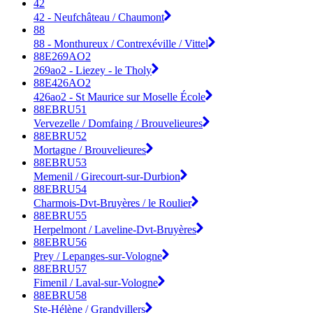
42
42 - Neufchâteau / Chaumont
88
88 - Monthureux / Contrexéville / Vittel
88E269AO2
269ao2 - Liezey - le Tholy
88E426AO2
426ao2 - St Maurice sur Moselle École
88EBRU51
Vervezelle / Domfaing / Brouvelieures
88EBRU52
Mortagne / Brouvelieures
88EBRU53
Memenil / Girecourt-sur-Durbion
88EBRU54
Charmois-Dvt-Bruyères / le Roulier
88EBRU55
Herpelmont / Laveline-Dvt-Bruyères
88EBRU56
Prey / Lepanges-sur-Vologne
88EBRU57
Fimenil / Laval-sur-Vologne
88EBRU58
Ste-Hélène / Grandvillers