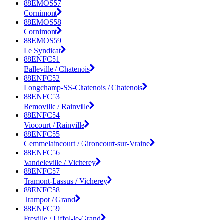
88EMOS57
Cornimont
88EMOS58
Cornimont
88EMOS59
Le Syndicat
88ENFC51
Balleville / Chatenois
88ENFC52
Longchamp-SS-Chatenois / Chatenois
88ENFC53
Removille / Rainville
88ENFC54
Viocourt / Rainville
88ENFC55
Gemmelaincourt / Gironcourt-sur-Vraine
88ENFC56
Vandeleville / Vicherey
88ENFC57
Tramont-Lassus / Vicherey
88ENFC58
Trampot / Grand
88ENFC59
Freville / Liffol-le-Grand