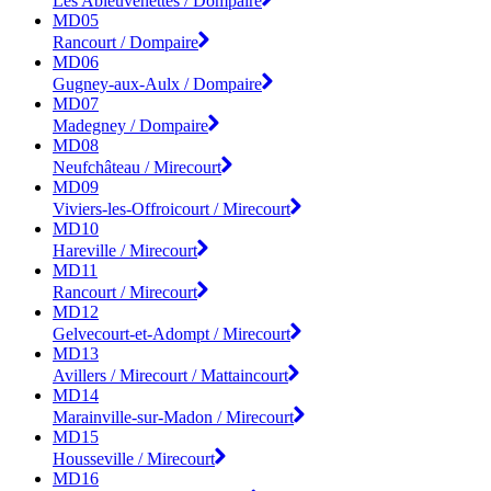
Les Ableuvenettes / Dompaire
MD05
Rancourt / Dompaire
MD06
Gugney-aux-Aulx / Dompaire
MD07
Madegney / Dompaire
MD08
Neufchâteau / Mirecourt
MD09
Viviers-les-Offroicourt / Mirecourt
MD10
Hareville / Mirecourt
MD11
Rancourt / Mirecourt
MD12
Gelvecourt-et-Adompt / Mirecourt
MD13
Avillers / Mirecourt / Mattaincourt
MD14
Marainville-sur-Madon / Mirecourt
MD15
Housseville / Mirecourt
MD16