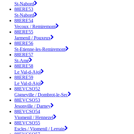
St-Nabord
88ERE53
St-Nabord
88ERE54
Vecoux / Remiremont
88ERE55
Jarmenil / Pouxeux
88ERE56
St-Etienne-les-Remiremont
88ERE57
St-Amé
88ERE58
Le Val-d-Ajol
88ERE59
Le Val-d-Ajol
88EVCSO52
Gigneville / Dombrot-le-Sec
88EVCSO53
Jesonville / Darney
88EVCSO54
Viomenil / Hennezel
88EVCSO55
Escles / Viomenil / Lerrain