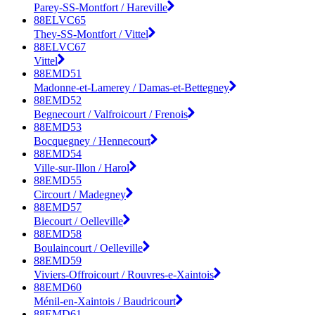
Parey-SS-Montfort / Hareville
88ELVC65
They-SS-Montfort / Vittel
88ELVC67
Vittel
88EMD51
Madonne-et-Lamerey / Damas-et-Bettegney
88EMD52
Begnecourt / Valfroicourt / Frenois
88EMD53
Bocquegney / Hennecourt
88EMD54
Ville-sur-Illon / Harol
88EMD55
Circourt / Madegney
88EMD57
Biecourt / Oelleville
88EMD58
Boulaincourt / Oelleville
88EMD59
Viviers-Offroicourt / Rouvres-e-Xaintois
88EMD60
Ménil-en-Xaintois / Baudricourt
88EMD61